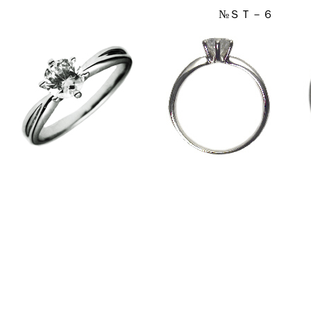
№ＳＴ－６