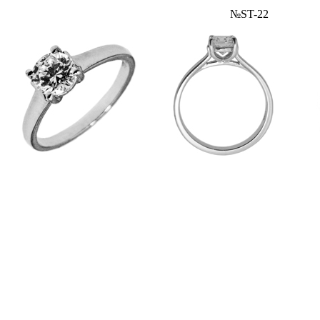
№ST-22