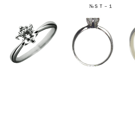
№ＳＴ－１