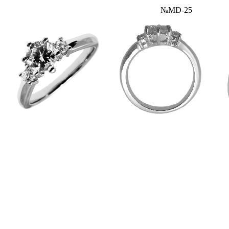
№MD-25