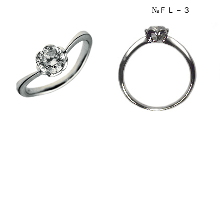
№ＦＬ－３