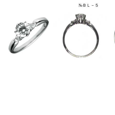
№ＢＬ－５