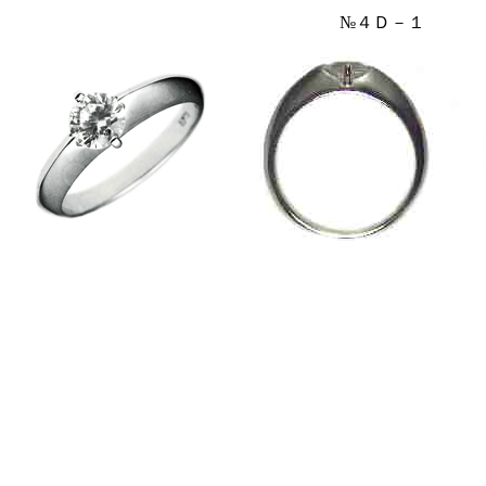
№４Ｄ－１