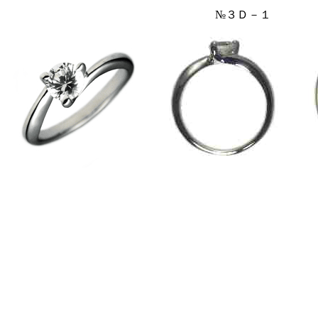
№３Ｄ－１